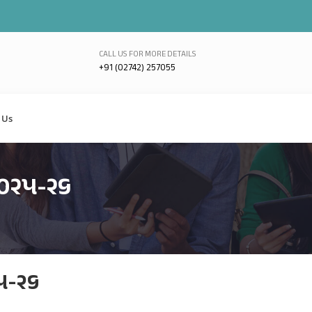
CALL US FOR MORE DETAILS
+91 (02742) 257055
 Us
-૨૦૨૫-૨૬
૨૫-૨૬