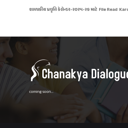
શાળાકીય પ્રવૃત્તિ કેલેન્ડર-૨૦૨૫-૨૬ માટે File Read Kar
coming soon...