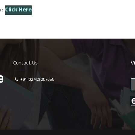
Click Here
o :
Contact Us
V
+91 (02742) 257055