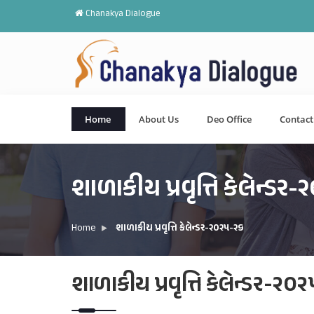
Chanakya Dialogue
Home
About Us
Deo Office
Contact
શાળાકીય પ્રવૃત્તિ કેલેન્ડર
Home
શાળાકીય પ્રવૃત્તિ કેલેન્ડર-૨૦૨૫-૨૬
શાળાકીય પ્રવૃત્તિ કેલેન્ડર-૨૦