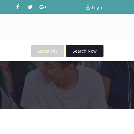
Login
Latest File
Search Now