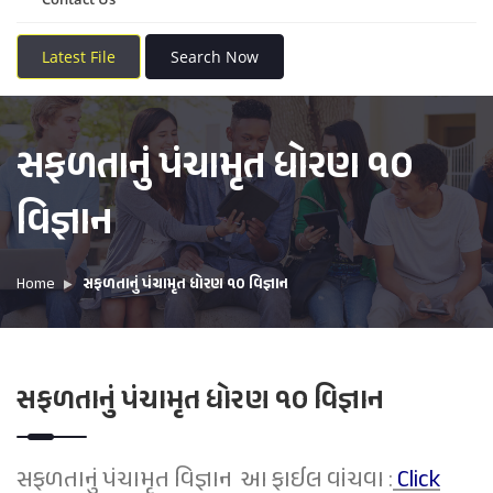
Latest File
Search Now
સફળતાનું પંચામૃત ધોરણ ૧૦
વિજ્ઞાન
Home
સફળતાનું પંચામૃત ધોરણ ૧૦ વિજ્ઞાન
સફળતાનું પંચામૃત ધોરણ ૧૦ વિજ્ઞાન
સફળતાનું પંચામૃત
વિજ્ઞાન
આ ફાઈલ વાંચવા :
Click