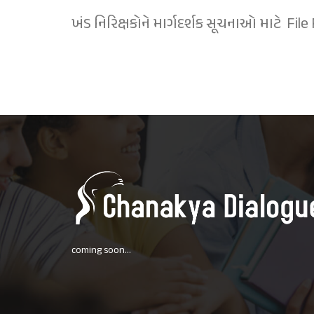
ખંડ નિરિક્ષકોને માર્ગદર્શક સૂચનાઓ
માટે File
coming soon...