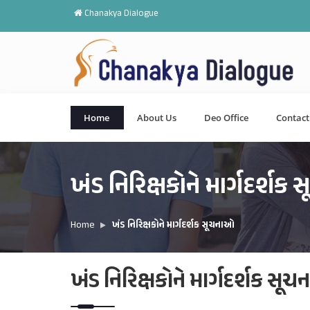
Chanakya Dialogue
Home
About Us
Deo Office
Contact
ખંડ નિરિક્ષકોને માર્ગદર્શ
Home
ખંડ નિરિક્ષકોને માર્ગદર્શક સૂચનાઓ
ખંડ નિરિક્ષકોને માર્ગદર્શક સૂ