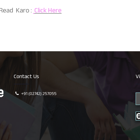
 Read Karo :
Click Here
Contact Us
V
+91 (02742) 257055