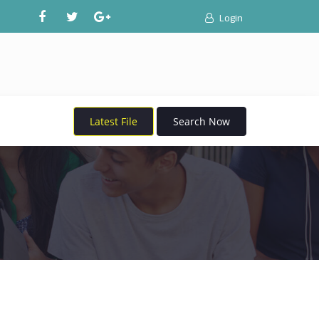
Login
Latest File
Search Now