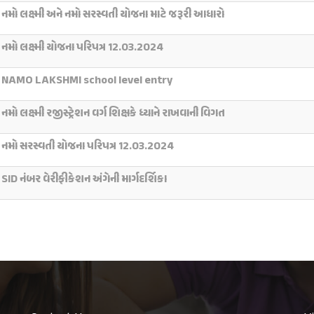
નમો લક્ષ્મી અને નમો સરસ્વતી યોજના માટે જરૂરી આધારો
નમો લક્ષ્મી યોજના પરિપત્ર 12.03.2024
NAMO LAKSHMI school level entry
નમો લક્ષ્મી રજીસ્ટ્રેશન વર્ગ શિક્ષકે ધ્યાને રાખવાની વિગત
નમો સરસ્વતી યોજના પરિપત્ર 12.03.2024
SID નંબર વેરીફીકેશન અંગેની માર્ગદર્શિકા