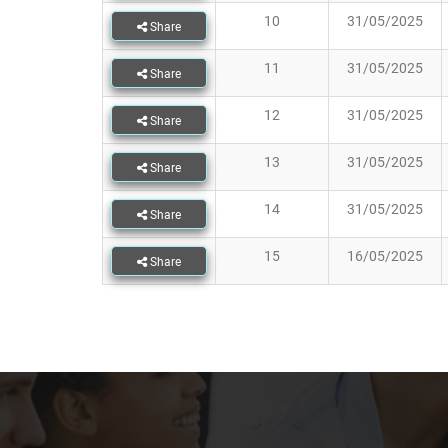
10
31/05/2025
Share
11
31/05/2025
Share
12
31/05/2025
Share
13
31/05/2025
Share
14
31/05/2025
Share
15
16/05/2025
Share