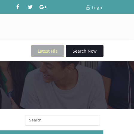
Login
Latest File
Search Now