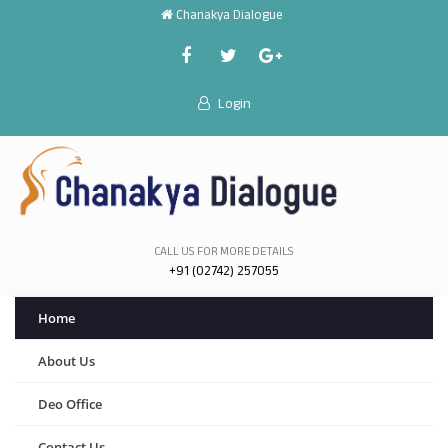
Chanakya Dialogue
Login
CALL US FOR MORE DETAILS
+91 (02742) 257055
Home
About Us
Deo Office
Contact Us