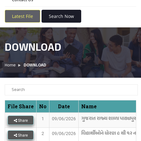
Latest File
Search Now
DOWNLOAD
Home
DOWNLOAD
File Share
No
Date
Name
ગુજરાત રાજ્ય શાળા પાઠ્યપુસ્તક
1
09/06/2026
Share
વિદ્યાર્થીઓને ધોરણ ૯ થી ૧૨ ન
2
09/06/2026
Share