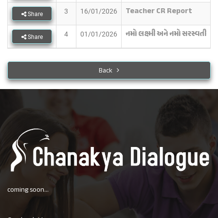
Teacher CR Report
3
16/01/2026
Share
નમો લક્ષ્મી અને નમો સરસ્વતી
4
01/01/2026
Share
Back
coming soon...