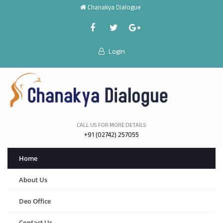
Chanakya Dialogue
Login
CALL US FOR MORE DETAILS
+91 (02742) 257055
Home
About Us
Deo Office
Contact Us