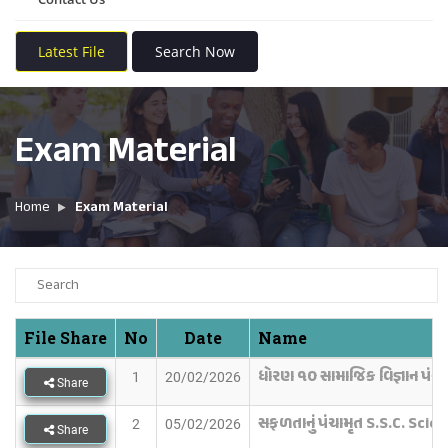
Latest File
Search Now
Exam Material
Home
Exam Material
File Share
No
Date
Name
ધોરણ ૧૦ સામાજિક વિજ્ઞાન પંચા
1
20/02/2026
Share
સફળતાનું પંચામૃત S.S.C. Scie
2
05/02/2026
Share