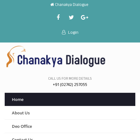
Chanakya Dialogue
Login
CALL US FOR MORE DETAILS
+91 (02742) 257055
Home
About Us
Deo Office
Contact Us