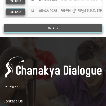
Share
સફળતાનું પંચામૃત S.S.C. ENGL
13
05/02/2025
Share
Back
coming soon...
Contact Us