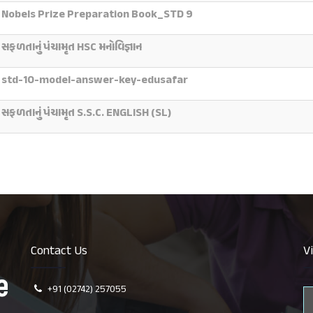
Nobels Prize Preparation Book_STD 9
સફળતાનું પંચામૃત HSC મનોવિજ્ઞાન
std-10-model-answer-key-edusafar
સફળતાનું પંચામૃત S.S.C. ENGLISH (SL)
Contact Us
V
+91 (02742) 257055