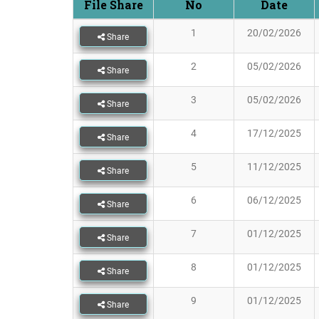
File Share
No
Date
1
20/02/2026
Share
2
05/02/2026
Share
3
05/02/2026
Share
4
17/12/2025
Share
5
11/12/2025
Share
6
06/12/2025
Share
7
01/12/2025
Share
8
01/12/2025
Share
9
01/12/2025
Share