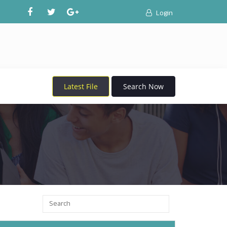
Login
Latest File
Search Now